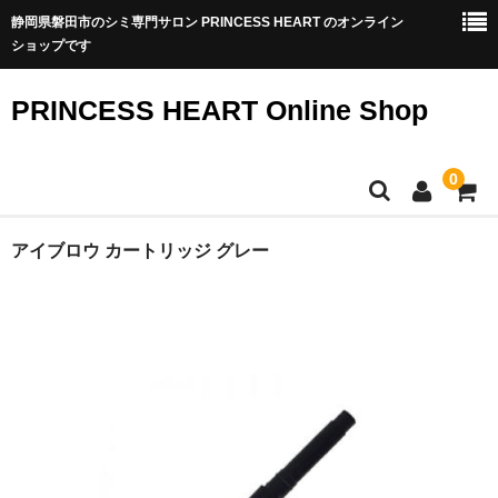
静岡県磐田市のシミ専門サロン PRINCESS HEART のオンライン
ショップです
PRINCESS HEART Online Shop
0
TOP
アイブロウ カートリッジ グレー
商品一覧
シミ専門サロンのシミ改善化粧品
アクアヴィーナススキンケア
アクアヴィーナス集中ケア
透輝メイク