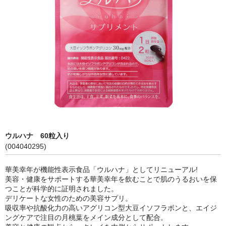
食品&サプリ
その他
cocochia
美容機器
美容アイテム
ナチュリスティー アクレス
ウルハナ 60粒入り
ボディ関連
(004040295)
華美幸年が機能性表示食品「ウルハナ」としてリニューアル!
美容・健康をサポートする華美幸年を飲むことで肌のうるおいを保
つことが科学的に証明されました。
デリケートな女性のための美容サプリ。
吸収率や抗酸化力の高いアグリコン型大豆イソフラボンと、エイジ
ングケアで注目の月桃葉をメイン成分として配合。