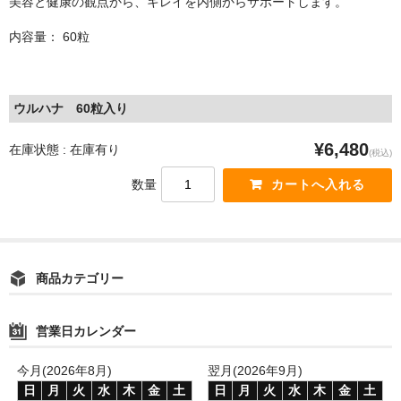
美容と健康の観点から、キレイを内側からサポートします。
内容量： 60粒
ウルハナ 60粒入り
¥6,480
在庫状態 : 在庫有り
(税込)
数量
商品カテゴリー
営業日カレンダー
今月(2026年8月)
翌月(2026年9月)
日
月
火
水
木
金
土
日
月
火
水
木
金
土