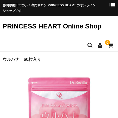
静岡県磐田市のシミ専門サロン PRINCESS HEART のオンライン
ショップです
PRINCESS HEART Online Shop
0
TOP
ウルハナ 60粒入り
商品一覧
シミ専門サロンのシミ改善化粧品
アクアヴィーナススキンケア
アクアヴィーナス集中ケア
透輝メイク