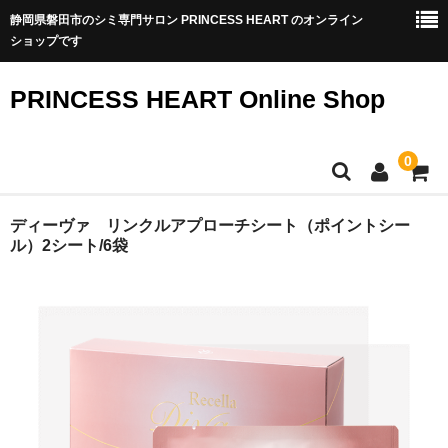
静岡県磐田市のシミ専門サロン PRINCESS HEART のオンライン
ショップです
PRINCESS HEART Online Shop
0
TOP
ディーヴァ リンクルアプローチシート（ポイントシー
ル）2シート/6袋
商品一覧
シミ専門サロンのシミ改善化粧品
アクアヴィーナススキンケア
アクアヴィーナス集中ケア
透輝メイク